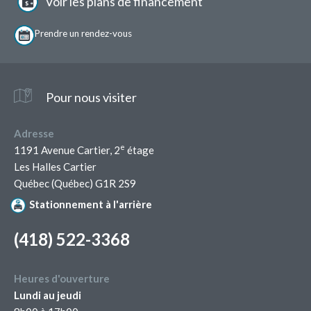
page
Voir les plans de financement
Prendre un
rendez-vous
Pour nous visiter
Adresse
e
1191 Avenue Cartier, 2
étage
Les Halles Cartier
Québec (Québec) G1R 2S9
Stationnement à l'arrière
(418) 522-3368
Heures d'ouverture
Lundi au jeudi