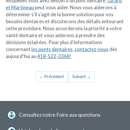
lesquelles vous avez besoin d'un pont dentaire,
Girard
et Martineau
peut vous aider. Nous vous aiderons à
déterminer s'il s'agit de la bonne solution pour vos
besoins dentaires et discuterons des détails entourant
cette procédure. Nous accorderons la priorité à votre
santé dentaire et vous aiderons à prendre des
décisions éclairées. Pour plus d'informations
concernant
les ponts dentaires
,
contactez-nous
dès
aujourd'hui au
418-522-3368!
←
Précédent
Suivant
→
Menu
Consultez notre Foire aux questions
pied
de