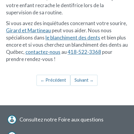
votre enfant recrache le dentifrice lors de la
supervision de sa routine.
Si vous avez des inquiétudes concernant votre sourire,
Girard et Martineau
peut vous aider. Nous nous
spécialisons dans
le blanchiment des dents
et bien plus
encore et si vous cherchez un blanchiment des dents au
Québec,
contactez-nous
au
418-522-3368
pour
prendre rendez-vous !
←
Précédent
Suivant
→
Menu
Consultez notre Foire aux questions
pied
de