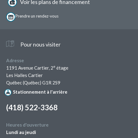
page
Voir les plans de financement
Prendre un
rendez-vous
Pour nous visiter
Adresse
e
1191 Avenue Cartier, 2
étage
Les Halles Cartier
Québec (Québec) G1R 2S9
Stationnement à l'arrière
(418) 522-3368
Heures d'ouverture
Lundi au jeudi