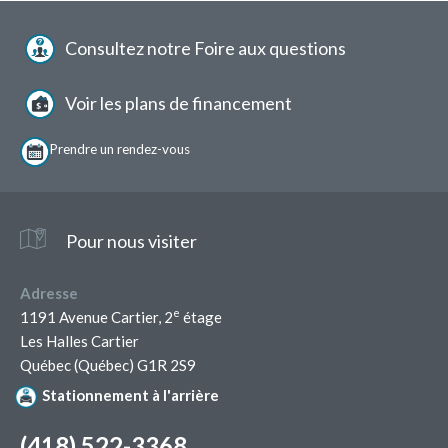
Menu
Consultez notre Foire aux questions
pied
de
page
Voir les plans de financement
Prendre un
rendez-vous
Pour nous visiter
Adresse
e
1191 Avenue Cartier, 2
étage
Les Halles Cartier
Québec (Québec) G1R 2S9
Stationnement à l'arrière
(418) 522-3368