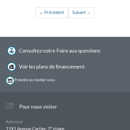
←
Précédent
Suivant
→
Menu
Consultez notre Foire aux questions
pied
de
page
Voir les plans de financement
Prendre un
rendez-vous
Pour nous visiter
Adresse
e
1191 Avenue Cartier, 2
étage