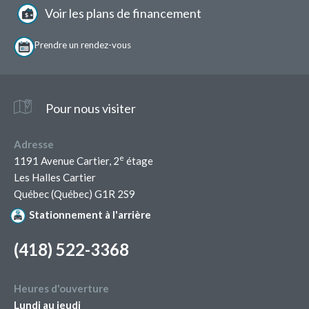
page
Voir les plans de financement
Prendre un
rendez-vous
Pour nous visiter
Adresse
e
1191 Avenue Cartier, 2
étage
Les Halles Cartier
Québec (Québec) G1R 2S9
Stationnement à l'arrière
(418) 522-3368
Heures d'ouverture
Lundi au jeudi