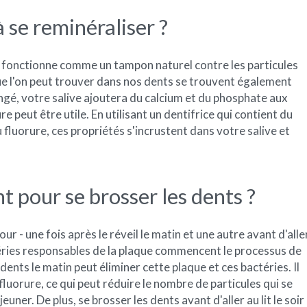
se reminéraliser ?
 Il fonctionne comme un tampon naturel contre les particules
ue l'on peut trouver dans nos dents se trouvent également
angé, votre salive ajoutera du calcium et du phosphate aux
ure peut être utile. En utilisant un dentifrice qui contient du
 fluorure, ces propriétés s'incrustent dans votre salive et
t pour se brosser les dents ?
jour - une fois après le réveil le matin et une autre avant d'alle
ctéries responsables de la plaque commencent le processus de
dents le matin peut éliminer cette plaque et ces bactéries. Il
uorure, ce qui peut réduire le nombre de particules qui se
uner. De plus, se brosser les dents avant d'aller au lit le soir