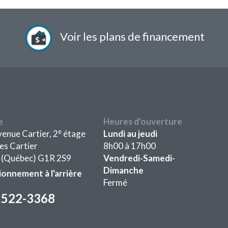
Voir les plans de financement
e
Heures d'ouverture
e
enue Cartier, 2
étage
Lundi au jeudi
les Cartier
8h00 à 17h00
 (Québec) G1R 2S9
Vendredi-Samedi-
Dimanche
ionnement à l'arrière
Fermé
) 522-3368