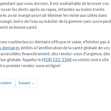
e pendant que vous dormez. Il est souhaitable de brosser vos
brosser les dents après un repas, attendez au moins trente
après avoir mangé pourrait éliminer les minéraux utiles dans
r mangé, boire de l'eau ou mâcher de la gomme sans sucre peu
dents en bonne santé.
'une routine bucco-dentaire efficace et saine, n'hésitez pas à
s dentaires
dédiés à l'amélioration de la santé globale de vos
accessibles financièrement, des rendez-vous d'urgence, des
tion globale. Appelez le
(418) 522-3368
ou visitez notre site
tre premier rendez-vous en ligne!
cédent
Suivant
→