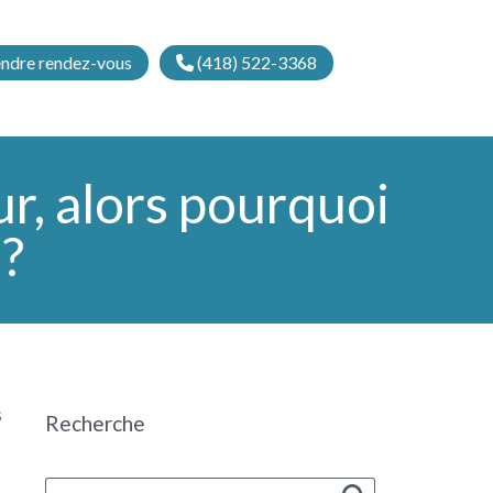
ndre rendez-vous
(418) 522-3368
ur, alors pourquoi
 ?
s
Recherche