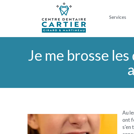
Menu
Services
principal
Je me brosse les 
a
Au l
ont f
s'en 