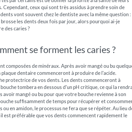
tés par certains est de donner la priorité à la santé de leurs
. Cependant, ceux qui sont très assidus à prendre soin de
 dents vont souvent chez le dentiste avec la même question :
 brosse les dents deux fois par jour, alors pourquoi ai-je
e des caries ?
mment se forment les caries ?
 sont composées de minéraux. Après avoir mangé ou bu quelqu
la plaque dentaire commenceront à produire de l'acide.
ouche protectrice de vos dents. Les dents commenceront à
 bouche tombera en dessous d'un pH critique, ce qui la rendr
rès avoir mangé ou bu pour que votre bouche revienne à son
re bouche suffisamment de temps pour récupérer et consomme
s ou en amidon, le processus ne fera que se répéter. Au lieu d
e, il est préférable que vos dents commencent rapidement le