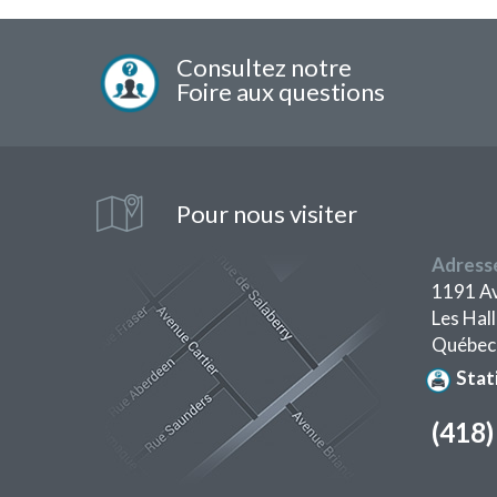
Menu
pied
Consultez notre
de
Foire aux questions
page
Pour nous visiter
Adress
1191 Av
Les Hal
Québec
Stat
(418